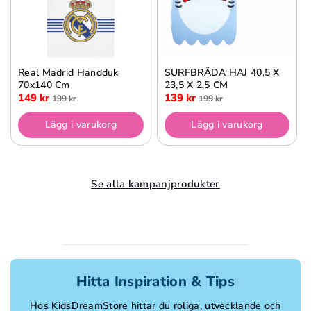
Real Madrid Handduk
SURFBRÄDA HAJ 40,5 X
70x140 Cm
23,5 X 2,5 CM
149 kr
139 kr
199 kr
199 kr
Lägg i varukorg
Lägg i varukorg
Se alla kampanjprodukter
Hitta Inspiration & Tips
Hos KidsDreamStore hittar du roliga, utvecklande och