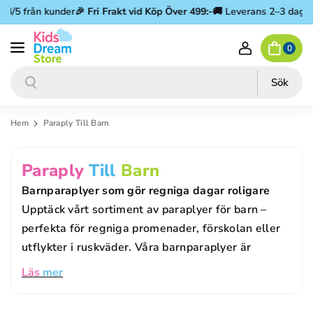
Gå vidare till innehåll
/5 från kunder
🎉
Fri Frakt vid Köp Över 499:-
🚚 Leverans 2–3 dagar
⭐ 
0
Sök
Sök
Hem
Paraply Till Barn
P
Paraply
Till
Barn
R
Barnparaplyer som gör regniga dagar roligare
O
Upptäck vårt sortiment av paraplyer för barn –
perfekta för regniga promenader, förskolan eller
D
utflykter i ruskväder. Våra barnparaplyer är
U
Läs
mer
K
T