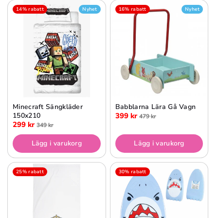
14% rabatt
Nyhet
16% rabatt
Nyhet
Minecraft Sängkläder
Babblarna Lära Gå Vagn
150x210
399 kr
479 kr
299 kr
349 kr
Lägg i varukorg
Lägg i varukorg
25% rabatt
30% rabatt