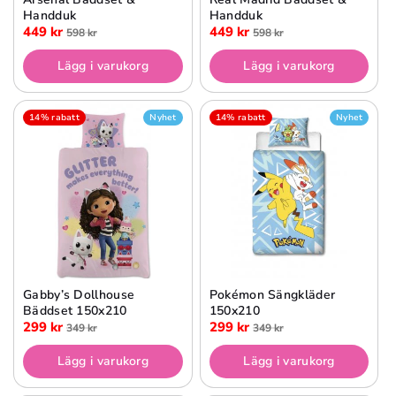
Handduk
Handduk
449 kr
449 kr
598 kr
598 kr
Lägg i varukorg
Lägg i varukorg
14% rabatt
Nyhet
14% rabatt
Nyhet
Gabby’s Dollhouse
Pokémon Sängkläder
Bäddset 150x210
150x210
299 kr
299 kr
349 kr
349 kr
Lägg i varukorg
Lägg i varukorg