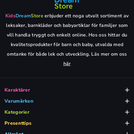
Kids
Dream
Store
erbjuder ett noga utvalt sortiment av
leksaker, barnkläder och babyartiklar för familjer som
vill handla tryggt och enkelt online. Hos oss hittar du
kvalitetsprodukter för barn och baby, utvalda med
omtanke för både lek och utveckling. Läs mer om oss
här
Karaktärer
Babblarna
Varumärken
Alga
Bamse Leksaker
Kategorier
Babyleksaker
BRIO
Barbie Leksaker
Presenttips
Presenttips för 1-2 Åringar
Barnkalas & Party
Dickie Toys
Bluey Leksaker