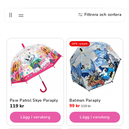
S
E
Filtrera och sortera
R
I
E
16% rabatt
:
Paw Patrol Skye Paraply
Batman Paraply
119 kr
99 kr
119 kr
Lägg i varukorg
Lägg i varukorg