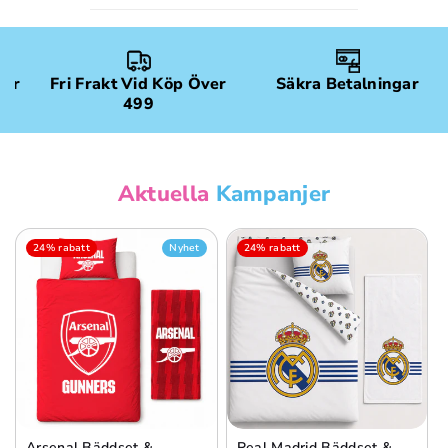
gar
Fri Frakt Vid Köp Över
Säkra Betalningar
499
Aktuella
Kampanjer
24% rabatt
Nyhet
24% rabatt
Arsenal Bäddset &
Real Madrid Bäddset &