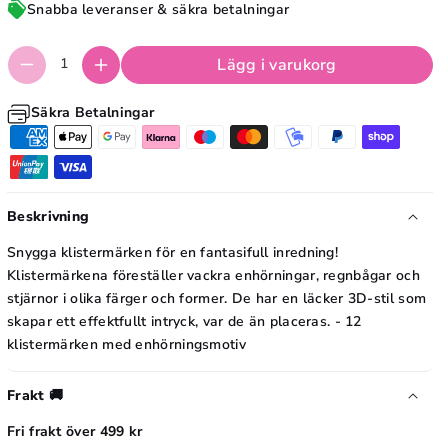
k
Snabba leveranser & säkra betalningar
n
e
-
n
Lägg i varukorg
E
-
n
Säkra Betalningar
E
h
n
ö
h
r
ö
Beskrivning
n
r
i
Snygga klistermärken för en fantasifull inredning!
n
n
Klistermärkena föreställer vackra enhörningar, regnbågar och
i
stjärnor i olika färger och former. De har en läcker 3D-stil som
g
n
skapar ett effektfullt intryck, var de än placeras. - 12
-
g
klistermärken med enhörningsmotiv
V
-
ä
Frakt 🚚
V
g
ä
Fri frakt över 499 kr
g