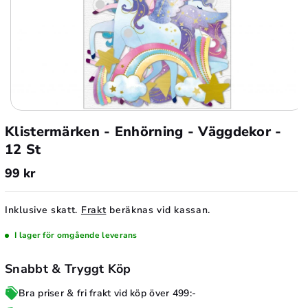
n
a
t
l
a
f
l
ö
f
r
ö
K
r
Klistermärken - Enhörning - Väggdekor -
li
K
12 St
s
li
t
99 kr
s
e
t
r
Inklusive skatt.
Frakt
beräknas vid kassan.
e
m
r
I lager för omgående leverans
ä
m
r
Snabbt & Tryggt Köp
ä
k
Bra priser & fri frakt vid köp över 499:-
r
e