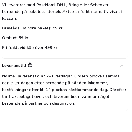
g
Vi levererar med PostNord, DHL, Bring eller Schenker
d
g
beroende på paketets storlek. Aktuella fraktalternativ visas i
e
kassan.
d
k
e
Brevlåda (mindre paket): 59 kr
o
k
Ombud: 59 kr
r
o
-
Fri frakt: vid köp över 499 kr
r
1
-
2
Leveranstid ⏱️
1
s
Normal leveranstid är 2–3 vardagar. Ordern plockas samma
2
t
dag eller dagen efter beroende på när den inkommer,
s
beställningar efter kl. 14 plockas nästkommande dag. Därefter
t
tar fraktbolaget över, och leveranstiden varierar något
beroende på partner och destination.