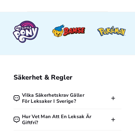
Säkerhet & Regler
Vilka Säkerhetskrav Gäller
För Leksaker I Sverige?
Alla leksaker som säljs i Sverige måste följa EU:s
Hur Vet Man Att En Leksak Är
leksaksdirektiv och vara CE-märkta. Märkningen visar att
Giftfri?
produkten uppfyller grundläggande krav på säkerhet, hälsa
och miljö. Konsumentverket är tillsynsmyndighet i Sverige.