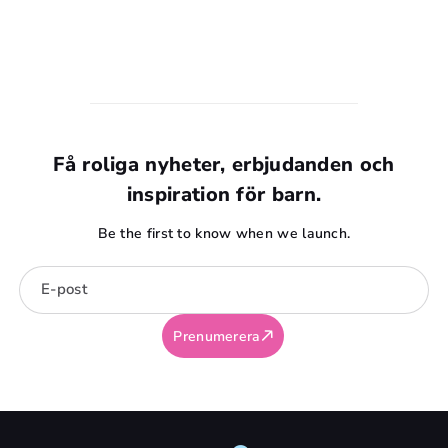
åldersanpassad.
Leksaker med smådelar, magneter eller långa snören kan
vara farliga för barn under 3 år. Kvävningsrisk är den
största faran.
Få roliga nyheter, erbjudanden och
inspiration för barn.
Be the first to know when we launch.
E-post
Prenumerera