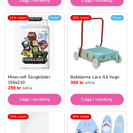
Lägg i varukorg
Lägg i varukorg
14% rabatt
Nyhet
16% rabatt
Nyhet
Minecraft Sängkläder
Babblarna Lära Gå Vagn
150x210
399 kr
479 kr
299 kr
349 kr
Lägg i varukorg
Lägg i varukorg
25% rabatt
30% rabatt