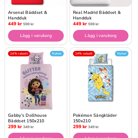
Arsenal Bäddset &
Real Madrid Bäddset &
Handduk
Handduk
449 kr
449 kr
598 kr
598 kr
Lägg i varukorg
Lägg i varukorg
14% rabatt
Nyhet
14% rabatt
Nyhet
Gabby’s Dollhouse
Pokémon Sängkläder
Bäddset 150x210
150x210
299 kr
299 kr
349 kr
349 kr