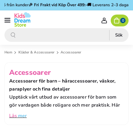
Gå vidare till innehåll
 från kunder
🎉
Fri Frakt vid Köp Över 499:-
🚚 Leverans 2–3 dagar
⭐ 4.
0
Sök
Sök
Hem
Kläder & Accessoarer
Accessoarer
P
Accessoarer
R
Accessoarer för barn – håraccessoarer, väskor,
O
paraplyer och fina detaljer
Upptäck vårt utbud av accessoarer för barn som
D
gör vardagen både roligare och mer praktisk. Här
U
Läs
mer
K
T