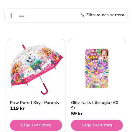
S
E
Filtrera och sortera
R
I
E
:
Paw Patrol Skye Paraply
Glitz Nails Lösnaglar 60
119 kr
St
59 kr
Lägg i varukorg
Lägg i varukorg