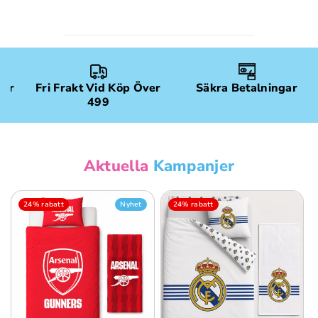
gar
Fri Frakt Vid Köp Över
Säkra Betalningar
499
Aktuella
Kampanjer
24% rabatt
Nyhet
24% rabatt