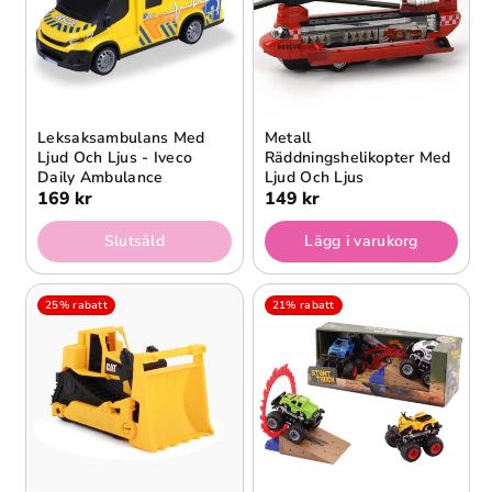
Leksaksambulans Med
Metall
Ljud Och Ljus - Iveco
Räddningshelikopter Med
Daily Ambulance
Ljud Och Ljus
169 kr
149 kr
Slutsåld
Lägg i varukorg
25% rabatt
21% rabatt