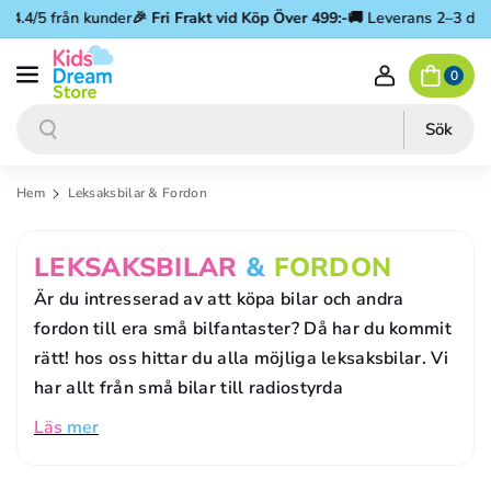
Gå vidare till innehåll
.4/5 från kunder
🎉
Fri Frakt vid Köp Över 499:-
🚚 Leverans 2–3 dagar
0
Sök
Sök
Hem
Leksaksbilar & Fordon
P
LEKSAKSBILAR
&
FORDON
R
Är du intresserad av att köpa bilar och andra
O
fordon till era små bilfantaster? Då har du kommit
rätt! hos oss hittar du alla möjliga leksaksbilar. Vi
D
har allt från små bilar till radiostyrda
U
Läs
mer
K
T