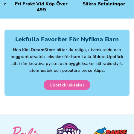
gar
Fri Frakt Vid Köp Över
Säkra Betalningar
499
Lekfulla Favoriter För Nyfikna Barn
Hos KidsDreamStore hittar du roliga, utvecklande och
noggrant utvalda leksaker för barn i alla åldrar. Upptäck
allt från kreativa pyssel och byggleksaker till radiostyrt,
utomhuslek och populära presenttips.
Upptäck leksaker