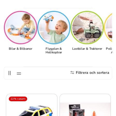
S
E
R
I
E
:
Bilar & Bilbanor
Flygplan &
Lastbilar & Traktorer
Polisb
Helikoptrar
Am
Filtrera och sortera
22% rabatt