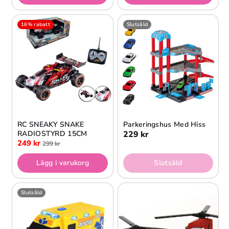
16% rabatt
Slutsåld
RC SNEAKY SNAKE
Parkeringshus Med Hiss
RADIOSTYRD 15CM
229 kr
249 kr
299 kr
Lägg i varukorg
Slutsåld
Slutsåld