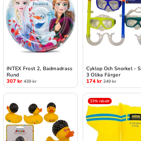
Lägg i varukorg
Lägg i varukorg
INTEX Frost 2, Badmadrass
Cyklop Och Snorkel - S
Rund
3 Olika Färger
307 kr
174 kr
439 kr
249 kr
33% rabatt