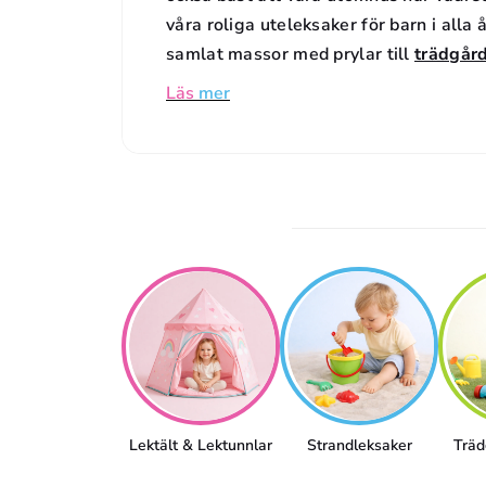
D
våra roliga uteleksaker för barn i alla å
samlat massor med prylar till
trädgår
U
Läs
mer
K
T
S
E
R
I
E
:
Lektält & Lektunnlar
Strandleksaker
Träd