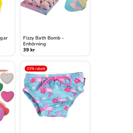
Lägg i varukorg
gar
Fizzy Bath Bomb -
Enhörning
39 kr
33% rabatt
Lägg i varukorg