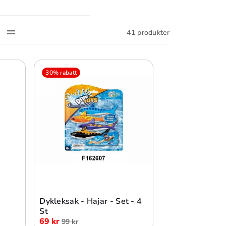
41 produkter
30% rabatt
Lägg i varukorg
Dykleksak - Hajar - Set - 4
St
69 kr
99 kr