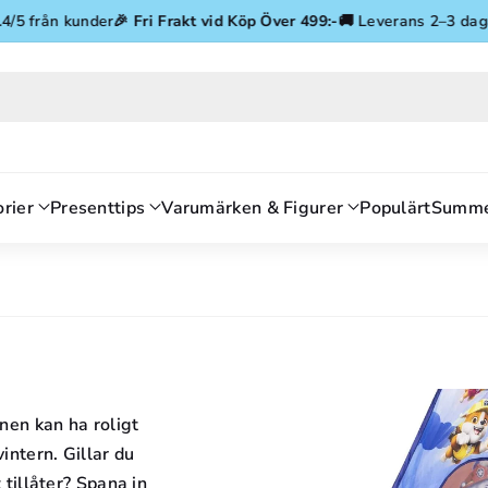
Gå vidare till innehåll
rån kunder
🎉
Fri Frakt vid Köp Över 499:-
🚚 Leverans 2–3 dagar
⭐ 4.
rier
Presenttips
Varumärken & Figurer
Populärt
Summe
nen kan ha roligt
ntern. Gillar du
tillåter? Spana in