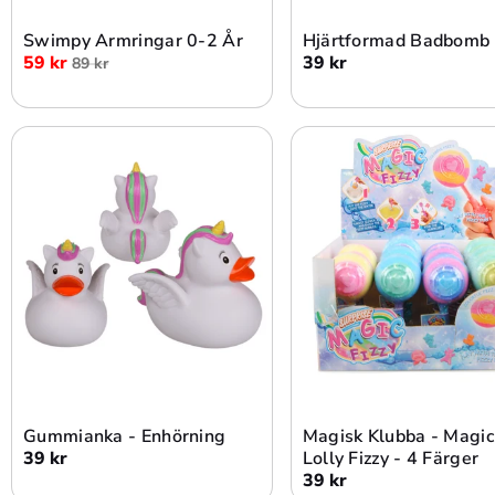
Swimpy Armringar 0-2 År
Hjärtformad Badbomb
59 kr
39 kr
89 kr
Lägg i varukorg
Lägg i varukorg
Gummianka - Enhörning
Magisk Klubba - Magic
39 kr
Lolly Fizzy - 4 Färger
39 kr