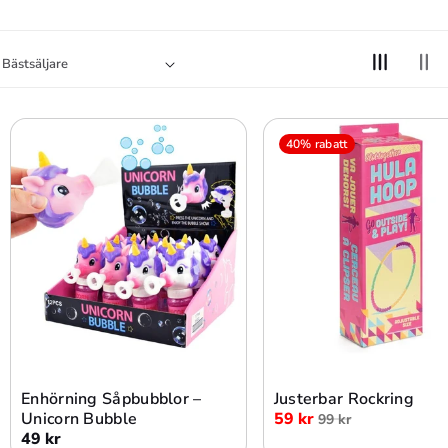
40% rabatt
Lägg i varukorg
Lägg i varukorg
Enhörning Såpbubblor –
Justerbar Rockring
Unicorn Bubble
59 kr
99 kr
49 kr