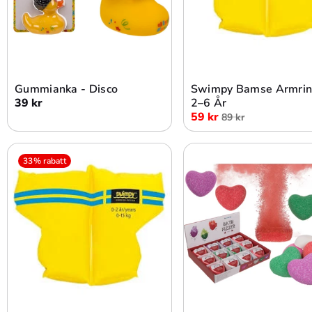
Lägg i varukorg
Lägg i varukorg
Gummianka - Disco
Swimpy Bamse Armrin
39 kr
2–6 År
59 kr
89 kr
33% rabatt
Lägg i varukorg
Lägg i varukorg