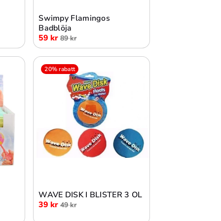
Swimpy Flamingos
Badblöja
59 kr
89 kr
20% rabatt
Lägg i varukorg
WAVE DISK I BLISTER 3 OL
39 kr
49 kr