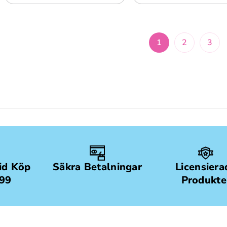
1
2
3
Vid Köp
Säkra Betalningar
Licensiera
499
Produkte