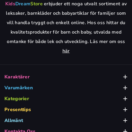
Kids
Dream
Store
erbjuder ett noga utvalt sortiment av
leksaker, barnkläder och babyartiklar för familjer som
vill handla tryggt och enkelt online. Hos oss hittar du
kvalitetsprodukter för barn och baby, utvalda med
omtanke för både lek och utveckling. Läs mer om oss
här
Karaktärer
Babblarna
Varumärken
Alga
Bamse Leksaker
Kategorier
Babyleksaker
BRIO
Barbie Leksaker
Presenttips
Presenttips för 1-2 Åringar
Barnkalas & Party
Dickie Toys
Bluey Leksaker
Allmänt
Om Kidsdreamstore
Presenttips för 3-4 Åringar
Bygg & Lek
Fisher Price
Frost Leksaker
Kontakta Oss