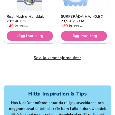
Real Madrid Handduk
SURFBRÄDA HAJ 40,5 X
70x140 Cm
23,5 X 2,5 CM
149 kr
139 kr
199 kr
199 kr
Lägg i varukorg
Lägg i varukorg
Se alla kampanjprodukter
Hitta Inspiration & Tips
Hos KidsDreamStore hittar du roliga, utvecklande och
noggrant utvalda leksaker för barn i alla åldrar. Upptäck
allt från kreativa pyssel och byggleksaker till radiostyrt,