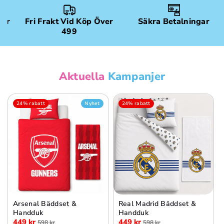
gar
Fri Frakt Vid Köp Över
Säkra Betalningar
499
Aktuella
Kampanjer
24% rabatt
Nyhet
24% rabatt
Arsenal Bäddset &
Real Madrid Bäddset &
Handduk
Handduk
449 kr
449 kr
598 kr
598 kr