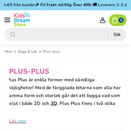
Gå vidare till innehåll
.4/5 från kunder
🎉
Fri Frakt vid Köp Över 499:-
🚚 Leverans 2–3 dagar
0
Sök
Sök
Hem
Bygg & Lek
Plus-plus
P
PLUS-PLUS
R
Plus Plus är enkla former med oändliga
möjligheter! Med de färgglada bitarna som alla har
O
samma form och storlek går det att bygga vad som
D
helst i både 2D och
3D
. Plus Plus finns i två olika
U
K
Läs
mer
T