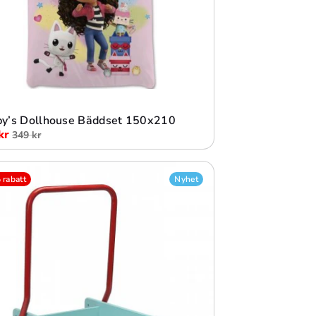
Lägg i varukorg
y’s Dollhouse Bäddset 150x210
kr
349 kr
rabatt
Nyhet