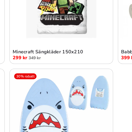
Lägg i varukorg
Minecraft Sängkläder 150x210
Babb
299 kr
399 
349 kr
30% rabatt