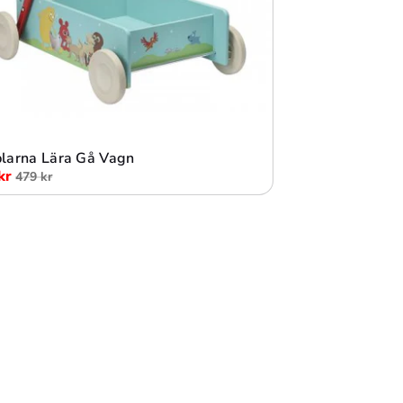
Lägg i varukorg
larna Lära Gå Vagn
kr
479 kr