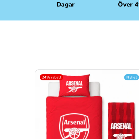
Dagar
Över 
24% rabatt
Nyhet