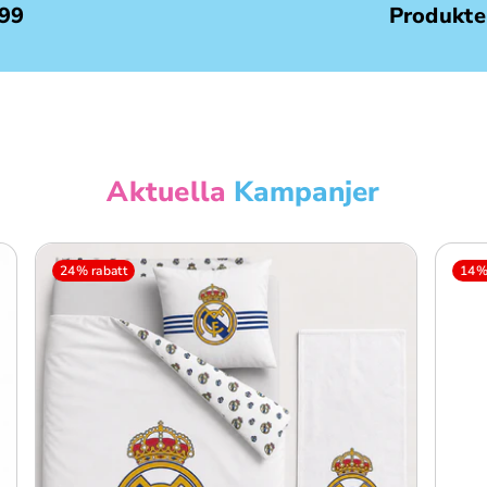
499
Produkte
Aktuella
Kampanjer
24% rabatt
14% 