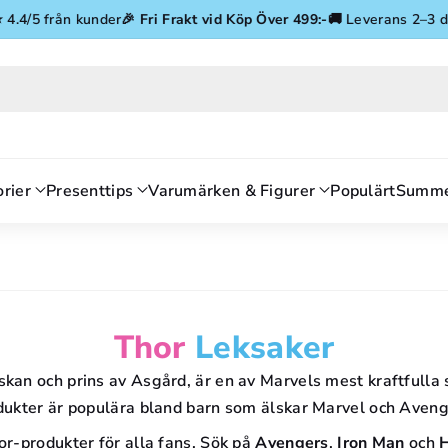
Gå vidare till innehåll
5 från kunder
🎉
Fri Frakt vid Köp Över 499:-
🚚 Leverans 2–3 dagar
rier
Presenttips
Varumärken & Figurer
Populärt
Summe
P
Thor
Leksaker
R
skan och prins av Asgård, är en av Marvels mest kraftfulla 
ukter är populära bland barn som älskar Marvel och Aveng
O
hor-produkter för alla fans. Sök på
Avengers
,
Iron Man
och