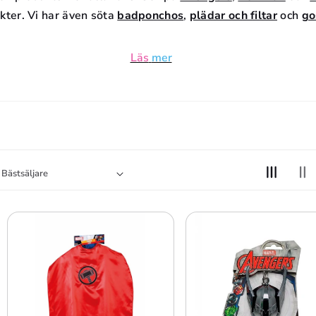
D
kter. Vi har även söta
badponchos
,
plädar och filtar
och
go
U
Läs
mer
K
T
S
E
R
I
E
: