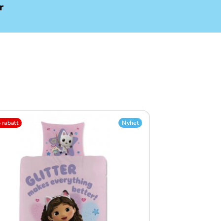
r
rabatt
Nyhet