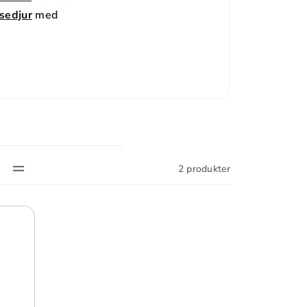
sedjur
med
2 produkter