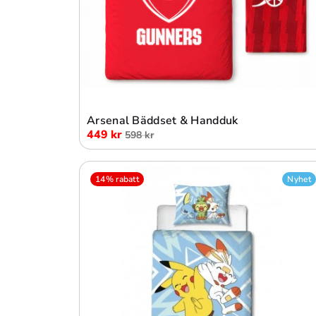
Lägg i varukorg
Arsenal Bäddset & Handduk
449 kr
598 kr
14% rabatt
Nyhet