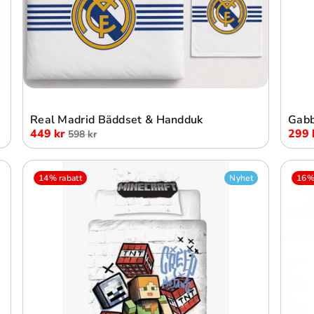
Lägg i varukorg
Real Madrid Bäddset & Handduk
Gabb
449 kr
299 
598 kr
14% rabatt
Nyhet
16% 