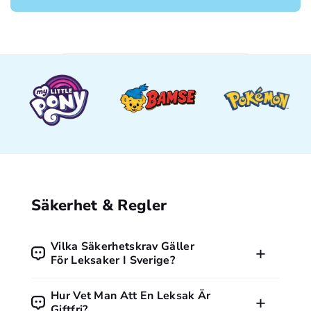
Säkerhet & Regler
Vilka Säkerhetskrav Gäller
För Leksaker I Sverige?
Alla leksaker som säljs i Sverige måste följa EU:s
Hur Vet Man Att En Leksak Är
leksaksdirektiv och vara CE-märkta. Märkningen visar att
Giftfri?