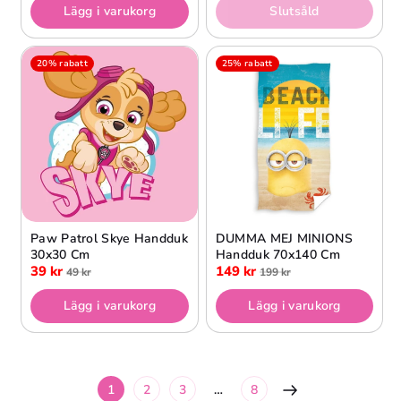
Lägg i varukorg
Slutsåld
20% rabatt
25% rabatt
Paw Patrol Skye Handduk
DUMMA MEJ MINIONS
30x30 Cm
Handduk 70x140 Cm
39 kr
149 kr
49 kr
199 kr
Lägg i varukorg
Lägg i varukorg
1
2
3
…
8