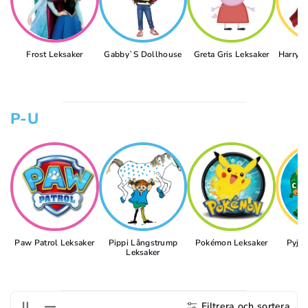
Frost Leksaker
Gabby`s Dollhouse
Greta Gris Leksaker
Harry P
P-U
Paw Patrol Leksaker
Pippi Långstrump
Pokémon Leksaker
Pyjam
Leksaker
L
Filtrera och sortera