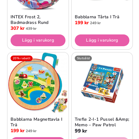
INTEX Frost 2,
Babblarna Tårta I Trä
Badmadrass Rund
199 kr
249 kr
307 kr
439 kr
Lägg i varukorg
Lägg i varukorg
20% rabatt
Slutsåld
Babblarna Magnettavla I
Trefle 2-I-1 Pussel &amp;
Trä
Memo – Paw Patrol
199 kr
99 kr
249 kr