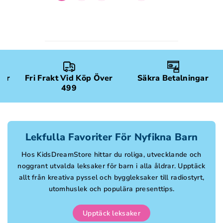
gar
Fri Frakt Vid Köp Över
Säkra Betalningar
499
Lekfulla Favoriter För Nyfikna Barn
Hos KidsDreamStore hittar du roliga, utvecklande och
noggrant utvalda leksaker för barn i alla åldrar. Upptäck
allt från kreativa pyssel och byggleksaker till radiostyrt,
utomhuslek och populära presenttips.
Upptäck leksaker