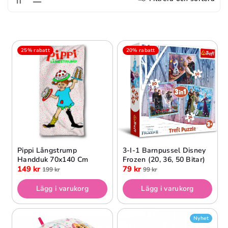
25% rabatt
20% rabatt
Pippi Långstrump
3-I-1 Barnpussel Disney
Handduk 70x140 Cm
Frozen (20, 36, 50 Bitar)
149 kr
79 kr
199 kr
99 kr
Lägg i varukorg
Lägg i varukorg
Nyhet