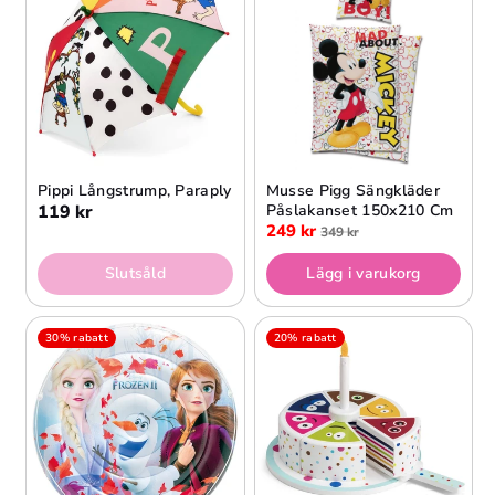
Pippi Långstrump, Paraply
Musse Pigg Sängkläder
119 kr
Påslakanset 150x210 Cm
249 kr
349 kr
Slutsåld
Lägg i varukorg
30% rabatt
20% rabatt