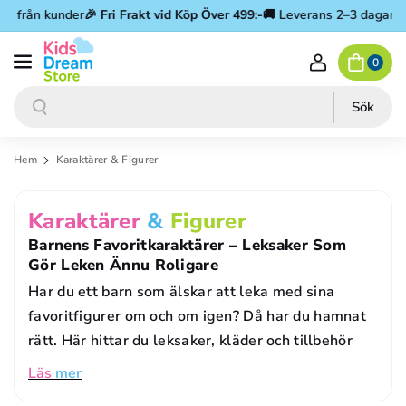
Gå vidare till innehåll
 från kunder
🎉
Fri Frakt vid Köp Över 499:-
🚚 Leverans 2–3 dagar
⭐ 4.4
0
Sök
Sök
Hem
Karaktärer & Figurer
P
Karaktärer
&
Figurer
R
Barnens Favoritkaraktärer – Leksaker Som
Gör Leken Ännu Roligare
O
Har du ett barn som älskar att leka med sina
D
favoritfigurer om och om igen? Då har du hamnat
U
rätt. Här hittar du leksaker, kläder och tillbehör
K
Läs
mer
T