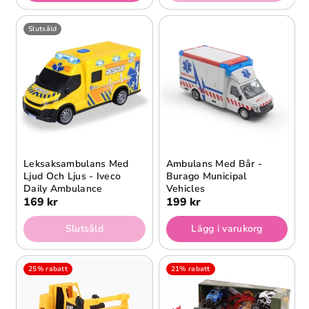
Slutsåld
Leksaksambulans Med
Ambulans Med Bår -
Ljud Och Ljus - Iveco
Burago Municipal
Daily Ambulance
Vehicles
169 kr
199 kr
Slutsåld
Lägg i varukorg
25% rabatt
21% rabatt