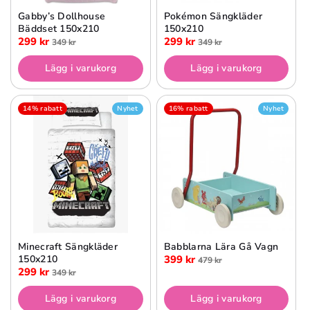
Gabby’s Dollhouse
Pokémon Sängkläder
Bäddset 150x210
150x210
299 kr
299 kr
349 kr
349 kr
Lägg i varukorg
Lägg i varukorg
14% rabatt
Nyhet
16% rabatt
Nyhet
Minecraft Sängkläder
Babblarna Lära Gå Vagn
150x210
399 kr
479 kr
299 kr
349 kr
Lägg i varukorg
Lägg i varukorg