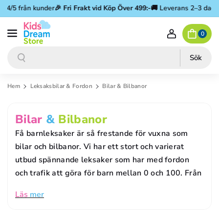
Gå vidare till innehåll
/5 från kunder
🎉
Fri Frakt vid Köp Över 499:-
🚚 Leverans 2–3 dagar
⭐ 
0
Sök
Sök
Hem
Leksaksbilar & Fordon
Bilar & Bilbanor
P
Bilar
&
Bilbanor
R
Få barnleksaker är så frestande för vuxna som
O
bilar och bilbanor. Vi har ett stort och varierat
utbud spännande leksaker som har med fordon
D
och trafik att göra för barn mellan 0 och 100. Från
U
K
Läs
mer
T