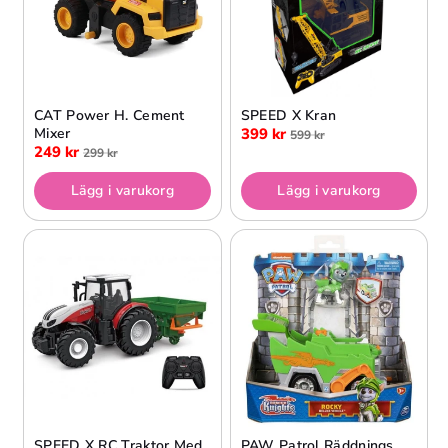
CAT Power H. Cement
SPEED X Kran
Mixer
399 kr
599 kr
249 kr
299 kr
Lägg i varukorg
Lägg i varukorg
SPEED X RC Traktor Med
PAW Patrol Räddnings