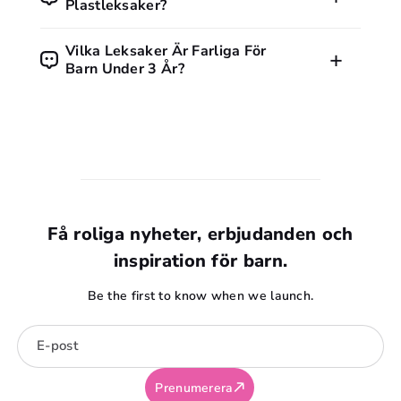
andra tungmetaller. Kontrollera alltid märkningar och välj
Plastleksaker?
certifierade alternativ.
Träleksaker är ofta robusta och fria från många kemikalier.
Vilka Leksaker Är Farliga För
Plastleksaker kan också vara säkra om de är CE-märkta och
Barn Under 3 År?
uppfyller EU:s krav. Viktigast är att leksaken är
åldersanpassad.
Leksaker med smådelar, magneter eller långa snören kan
vara farliga för barn under 3 år. Kvävningsrisk är den
största faran.
Få roliga nyheter, erbjudanden och
inspiration för barn.
Be the first to know when we launch.
E-post
Prenumerera