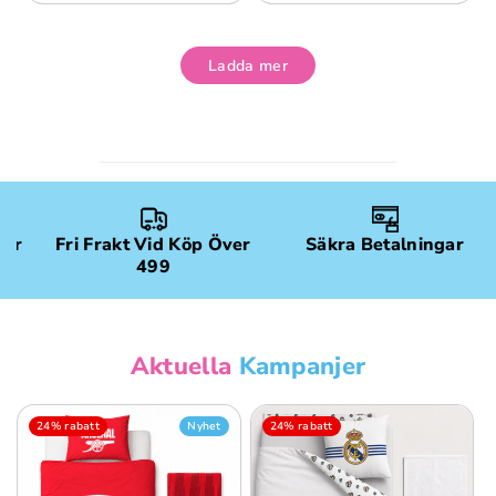
Ladda mer
gar
Fri Frakt Vid Köp Över
Säkra Betalningar
499
Aktuella
Kampanjer
24% rabatt
Nyhet
24% rabatt