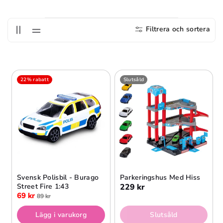
S
E
Filtrera och sortera
R
I
E
:
22% rabatt
Slutsåld
Svensk Polisbil - Burago
Parkeringshus Med Hiss
Street Fire 1:43
229 kr
69 kr
89 kr
Lägg i varukorg
Slutsåld