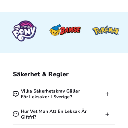
Säkerhet & Regler
Vilka Säkerhetskrav Gäller
För Leksaker I Sverige?
Alla leksaker som säljs i Sverige måste följa EU:s
Hur Vet Man Att En Leksak Är
leksaksdirektiv och vara CE-märkta. Märkningen visar att
Giftfri?
produkten uppfyller grundläggande krav på säkerhet, hälsa
och miljö. Konsumentverket är tillsynsmyndighet i Sverige.