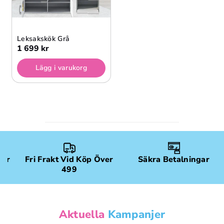
Leksakskök Grå
1 699 kr
Lägg i varukorg
gar
Fri Frakt Vid Köp Över
Säkra Betalningar
499
Aktuella
Kampanjer