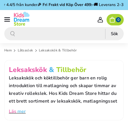
Gå vidare till innehåll
 4.4/5 från kunder
🎉
Fri Frakt vid Köp Över 499:-
🚚 Leverans 2–3 dag
0
Sök
Sök
Hem
Låtsaslek
Leksakskök & Tillbehör
P
Leksakskök
&
Tillbehör
R
Leksakskök och köktillbehör ger barn en rolig
O
introduktion till matlagning och skapar timmar av
kreativ rollekslek. Hos Kids Dream Store hittar du
D
ett brett sortiment av leksakskök, matlagningsset
U
Läs
mer
K
T