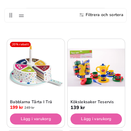
S
E
Filtrera och sortera
R
I
E
20% rabatt
:
Babblarna Tårta I Trä
Köksleksaker Teservis
199 kr
139 kr
249 kr
Lägg i varukorg
Lägg i varukorg