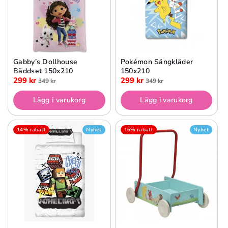
Gabby’s Dollhouse
Pokémon Sängkläder
Bäddset 150x210
150x210
299 kr
299 kr
349 kr
349 kr
Lägg i varukorg
Lägg i varukorg
14% rabatt
Nyhet
16% rabatt
Nyhet