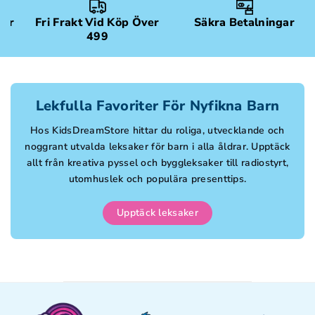
gar
Fri Frakt Vid Köp Över
Säkra Betalningar
499
Lekfulla Favoriter För Nyfikna Barn
Hos KidsDreamStore hittar du roliga, utvecklande och
noggrant utvalda leksaker för barn i alla åldrar. Upptäck
allt från kreativa pyssel och byggleksaker till radiostyrt,
utomhuslek och populära presenttips.
Upptäck leksaker