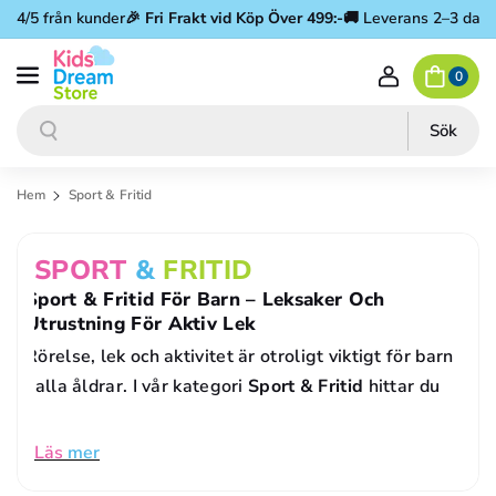
Gå vidare till innehåll
4/5 från kunder
🎉
Fri Frakt vid Köp Över 499:-
🚚 Leverans 2–3 dagar
⭐
0
Sök
Sök
Hem
Sport & Fritid
P
SPORT
&
FRITID
R
Sport & Fritid För Barn – Leksaker Och
Utrustning För Aktiv Lek
O
Rörelse, lek och aktivitet är otroligt viktigt för barn
D
i alla åldrar. I vår kategori
Sport & Fritid
hittar du
U
K
Läs
mer
T