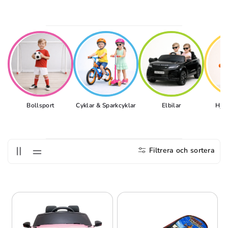
S
E
R
I
E
:
Bollsport
Cyklar & Sparkcyklar
Elbilar
Hjä
Filtrera och sortera