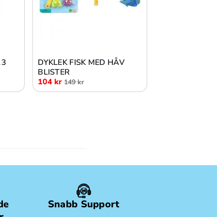
Lägg i varukorg
13
DYKLEK FISK MED HÅV
BLISTER
104 kr
149 kr
de
Snabb Support
r