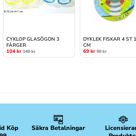
Lägg i varukorg
Lägg i varukorg
CYKLOP GLASÖGON 3
DYKLEK FISKAR 4 ST 
FÄRGER
CM
104 kr
69 kr
149 kr
99 kr
Vid Köp
Säkra Betalningar
Licensiera
499
Produkte