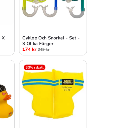
Lägg i varukorg
 X
Cyklop Och Snorkel - Set -
3 Olika Färger
174 kr
249 kr
33% rabatt
Lägg i varukorg