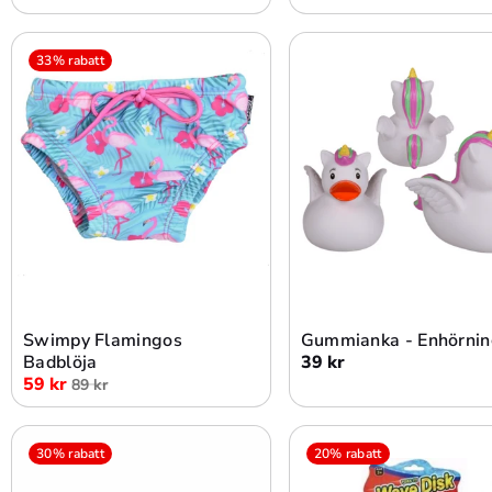
33% rabatt
Lägg i varukorg
Lägg i varukorg
Swimpy Flamingos
Gummianka - Enhörni
Badblöja
39 kr
59 kr
89 kr
30% rabatt
20% rabatt