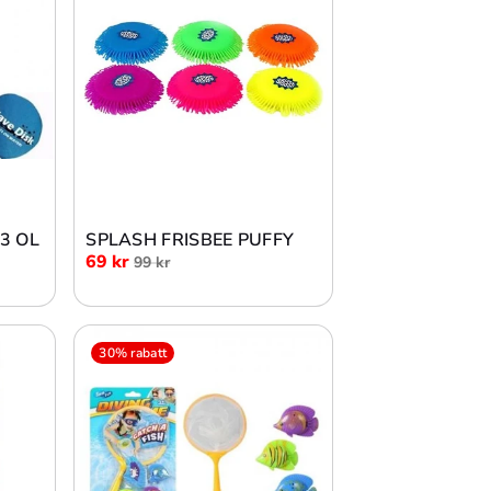
Lägg i varukorg
 3 OL
SPLASH FRISBEE PUFFY
69 kr
99 kr
30% rabatt