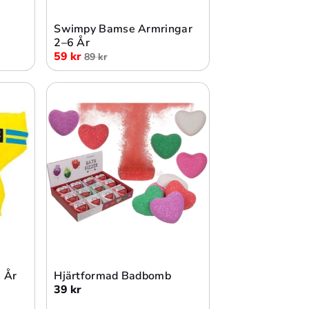
Swimpy Bamse Armringar
2–6 År
59 kr
89 kr
Lägg i varukorg
 År
Hjärtformad Badbomb
39 kr