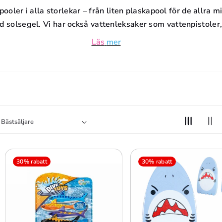
D
ooler i alla storlekar – från liten plaskapool för de allra mi
d solsegel. Vi har också vattenleksaker som vattenpistoler
U
Läs
mer
K
T
S
E
R
I
30% rabatt
30% rabatt
E
: