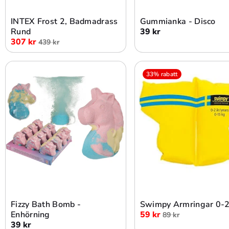
INTEX Frost 2, Badmadrass
Gummianka - Disco
Rund
39 kr
307 kr
439 kr
33% rabatt
Lägg i varukorg
Lägg i varukorg
Fizzy Bath Bomb -
Swimpy Armringar 0-2
Enhörning
59 kr
89 kr
39 kr