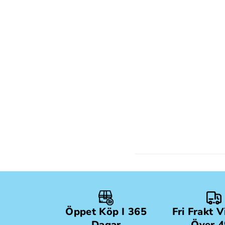
Öppet Köp I 365
Fri Frakt 
Dagar
Över 