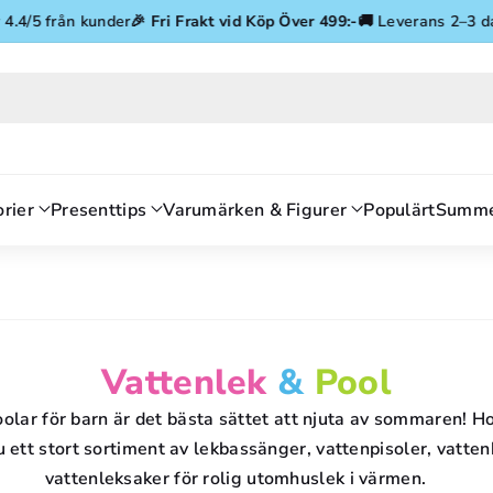
Gå vidare till innehåll
 från kunder
🎉
Fri Frakt vid Köp Över 499:-
🚚 Leverans 2–3 dagar
⭐ 
rier
Presenttips
Varumärken & Figurer
Populärt
Summe
P
Vattenlek
&
Pool
R
oolar för barn är det bästa sättet att njuta av sommaren! 
du ett stort sortiment av lekbassänger, vattenpisoler, vatt
O
vattenleksaker för rolig utomhuslek i värmen.