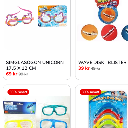
Lägg i varukorg
Lägg i varukorg
SIMGLASÖGON UNICORN
WAVE DISK I BLISTER
17,5 X 12 CM
39 kr
49 kr
69 kr
99 kr
30% rabatt
30% rabatt