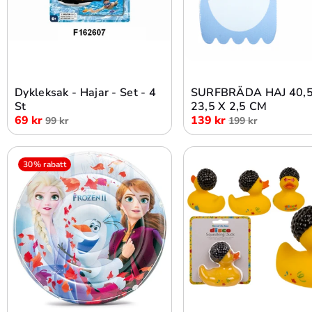
Lägg i varukorg
Lägg i varukorg
Dykleksak - Hajar - Set - 4
SURFBRÄDA HAJ 40,5
St
23,5 X 2,5 CM
69 kr
139 kr
99 kr
199 kr
30% rabatt
Lägg i varukorg
Lägg i varukorg