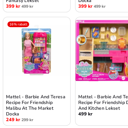
Fantasy Lekset
Docka
399 kr
399 kr
499 kr
499 kr
16% rabatt
Lägg i varukorg
Lägg i varukorg
Mattel - Barbie And Teresa
Mattel - Barbie And T
Recipe For Friendship
Recipe For Friendship
Malibu At The Market
And Kitchen Lekset
Docka
499 kr
249 kr
299 kr