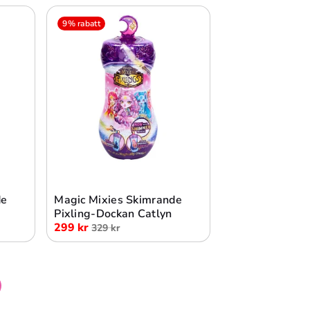
9% rabatt
Lägg i varukorg
de
Magic Mixies Skimrande
Pixling-Dockan Catlyn
299 kr
329 kr