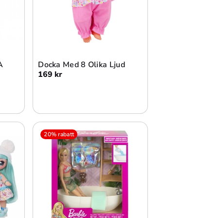
Slutsåld
A
Docka Med 8 Olika Ljud
169 kr
20% rabatt