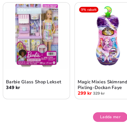
9% rabatt
Lägg i varukorg
Lägg i varukorg
Barbie Glass Shop Lekset
Magic Mixies Skimran
349 kr
Pixling-Dockan Faye
299 kr
329 kr
Ladda mer