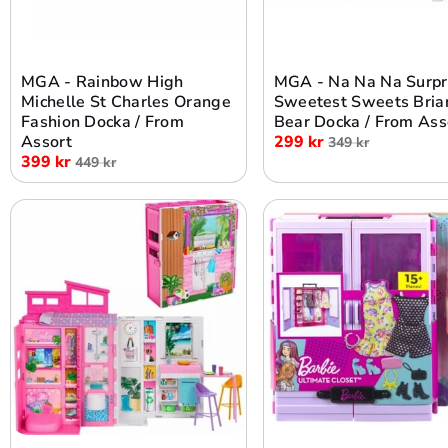
Lägg i varukorg
Lägg i varukorg
MGA - Rainbow High
MGA - Na Na Na Surpr
Michelle St Charles Orange
Sweetest Sweets Bria
Fashion Docka / From
Bear Docka / From Ass
Assort
299 kr
349 kr
399 kr
449 kr
Lägg i varukorg
Lägg i varukorg