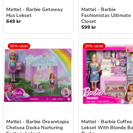
Mattel - Barbie Getaway
Mattel - Barbie
Hus Lekset
Fashionistas Ultimate
649 kr
Closet
599 kr
20% rabatt
20% rabatt
Lägg i varukorg
Lägg i varukorg
Mattel - Barbie Dreamtopia
Mattel - Barbie Coffe
Chelsea Docka Nurturing
Lekset With Blonde Ba