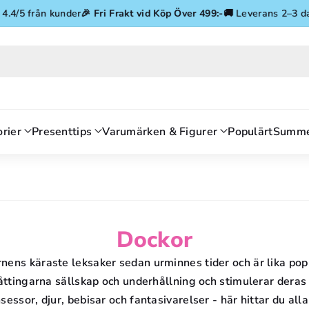
Gå vidare till innehåll
 från kunder
🎉
Fri Frakt vid Köp Över 499:-
🚚 Leverans 2–3 dagar
⭐ 
rier
Presenttips
Varumärken & Figurer
Populärt
Summe
P
Dockor
R
rnens käraste leksaker sedan urminnes tider och är lika po
åttingarna sällskap och underhållning och stimulerar deras 
O
sessor, djur, bebisar och fantasivarelser - här hittar du all