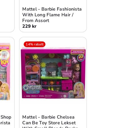
Mattel - Barbie Fashionista
With Long Flame Hair /
From Assort
229 kr
14% rabatt
Lägg i varukorg
e Shop
Mattel - Barbie Chelsea
rista
Can Be Toy Store Lekset