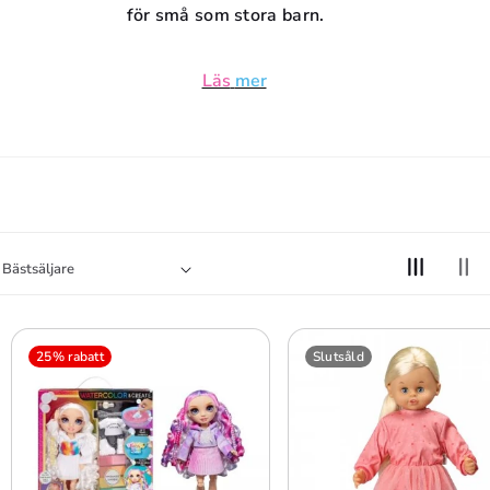
D
för små som stora barn.
U
Läs
mer
K
T
S
E
R
I
25% rabatt
Slutsåld
E
: