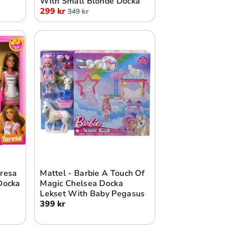
With Small Blonde Docka
299 kr
349 kr
Lägg i varukorg
eresa
Mattel - Barbie A Touch Of
 Docka
Magic Chelsea Docka
Lekset With Baby Pegasus
399 kr