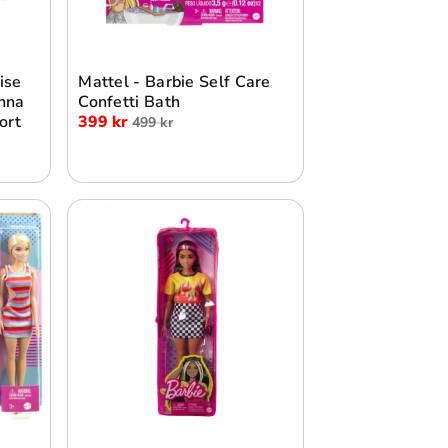
Lägg i varukorg
ise
Mattel - Barbie Self Care
nna
Confetti Bath
ort
399 kr
499 kr
Lägg i varukorg