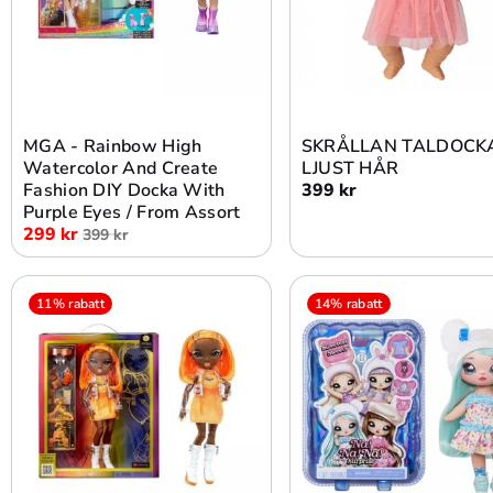
Lägg i varukorg
Slutsåld
MGA - Rainbow High
SKRÅLLAN TALDOCK
Watercolor And Create
LJUST HÅR
Fashion DIY Docka With
399 kr
Purple Eyes / From Assort
299 kr
399 kr
11% rabatt
14% rabatt