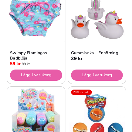
Swimpy Flamingos
Gummianka - Enhörning
Badblöja
39 kr
59 kr
89 kr
Lägg i varukorg
Lägg i varukorg
20% rabatt