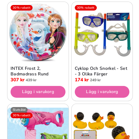
30% rabatt
30% rabatt
INTEX Frost 2,
Cyklop Och Snorkel - Set
Badmadrass Rund
- 3 Olika Färger
307 kr
174 kr
439 kr
249 kr
Lägg i varukorg
Lägg i varukorg
Slutsåld
30% rabatt