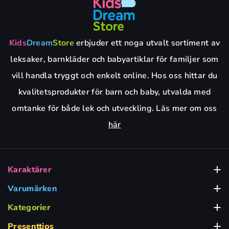
Kids
Dream
Store
erbjuder ett noga utvalt sortiment av
leksaker, barnkläder och babyartiklar för familjer som
vill handla tryggt och enkelt online. Hos oss hittar du
kvalitetsprodukter för barn och baby, utvalda med
omtanke för både lek och utveckling. Läs mer om oss
här
Karaktärer
Babblarna
Varumärken
Alga
Bamse Leksaker
Kategorier
Babyleksaker
BRIO
Barbie Leksaker
Presenttips