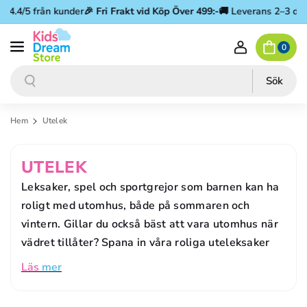
Gå vidare till innehåll
.4/5 från kunder
🎉
Fri Frakt vid Köp Över 499:-
🚚 Leverans 2–3 dagar
0
Sök
Sök
Hem
Utelek
P
UTELEK
R
Leksaker, spel och sportgrejor som barnen kan ha
O
roligt med utomhus, både på sommaren och
vintern. Gillar du också bäst att vara utomhus när
D
vädret tillåter? Spana in våra roliga uteleksaker
U
Läs
mer
K
T