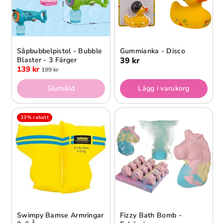
Såpbubbelpistol - Bubble
Gummianka - Disco
Blaster - 3 Färger
39 kr
139 kr
199 kr
Slutsåld
Lägg i varukorg
33% rabatt
Swimpy Bamse Armringar
Fizzy Bath Bomb -