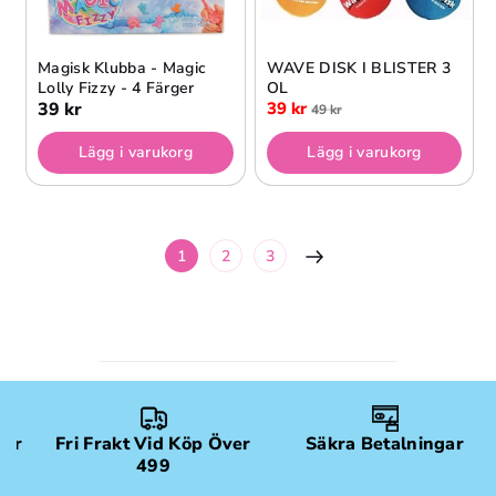
Magisk Klubba - Magic
WAVE DISK I BLISTER 3
Lolly Fizzy - 4 Färger
OL
39 kr
39 kr
49 kr
Lägg i varukorg
Lägg i varukorg
1
2
3
gar
Fri Frakt Vid Köp Över
Säkra Betalningar
499