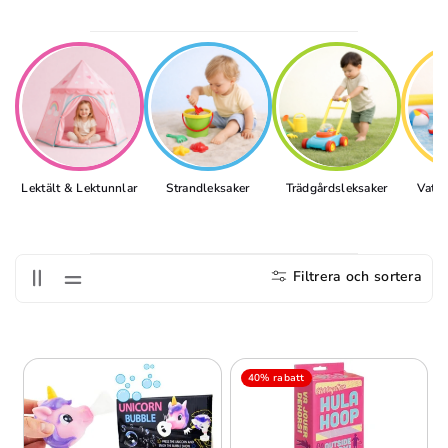
S
E
R
I
E
:
Lektält & Lektunnlar
Strandleksaker
Trädgårdsleksaker
Vatte
Filtrera och sortera
40% rabatt