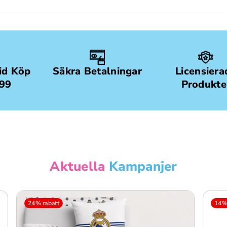
Vid Köp
Säkra Betalningar
Licensiera
499
Produkte
Aktuella
Kampanjer
24% rabatt
14% 