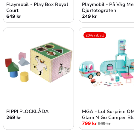
Playmobil - Play Box Royal
Playmobil - På Väg Me
Court
Djurfotografen
649 kr
249 kr
20% rabatt
Lägg i varukorg
Lägg i varukorg
PIPPI PLOCKLÅDA
MGA - Lol Surprise O
269 kr
Glam N Go Camper Bl
799 kr
999 kr