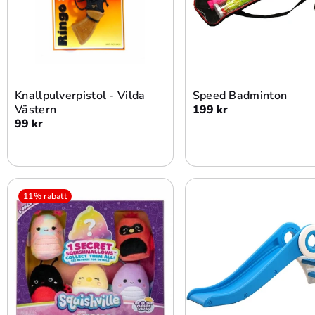
Slutsåld
Lägg i varukorg
Knallpulverpistol - Vilda
Speed Badminton
Västern
199 kr
99 kr
11% rabatt