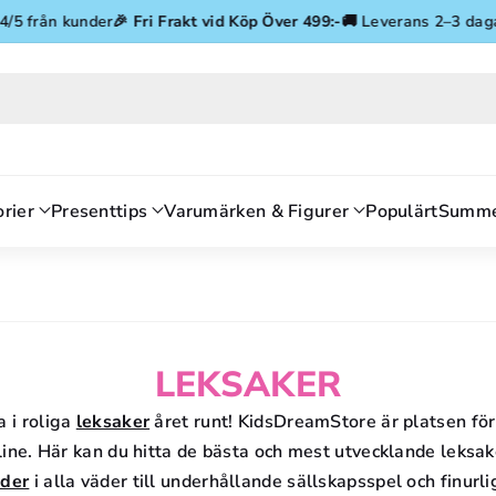
Gå vidare till innehåll
ån kunder
🎉
Fri Frakt vid Köp Över 499:-
🚚 Leverans 2–3 dagar
⭐ 4.
rier
Presenttips
Varumärken & Figurer
Populärt
Summe
P
LEKSAKER
R
a i roliga
leksaker
året runt! KidsDreamStore är platsen för 
ine. Här kan du hitta de bästa och mest utvecklande leksak
O
äder
i alla väder till underhållande sällskapsspel och finurl