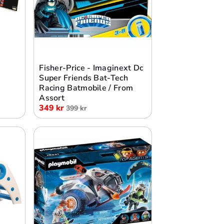
Lägg i varukorg
Fisher-Price - Imaginext Dc
Super Friends Bat-Tech
Racing Batmobile / From
Assort
349 kr
399 kr