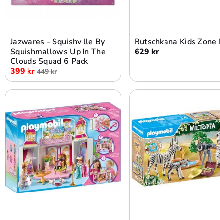
Lägg i varukorg
Lägg i varukorg
Jazwares - Squishville By
Rutschkana Kids Zone 
Squishmallows Up In The
629 kr
Clouds Squad 6 Pack
399 kr
449 kr
Lägg i varukorg
Lägg i varukorg