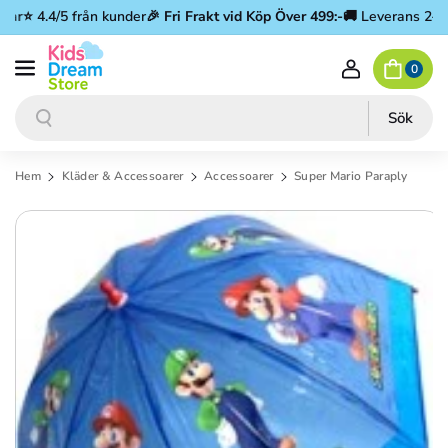
Gå vidare till innehåll
ar
⭐ 4.4/5 från kunder
🎉
Fri Frakt vid Köp Över 499:-
🚚 Leverans 2–3 
0
Sök
Sök
Hem
Kläder & Accessoarer
Accessoarer
Super Mario Paraply
Gå vidare till produktinformation