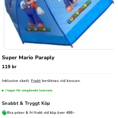
M
i
Ö
n
k
s
a
k
Super Mario Paraply
a
a
n
119 kr
a
t
n
a
Inklusive skatt.
Frakt
beräknas vid kassan.
t
l
a
I lager för omgående leverans
f
l
ö
Snabbt & Tryggt Köp
f
r
ö
Bra priser & fri frakt vid köp över 499:-
S