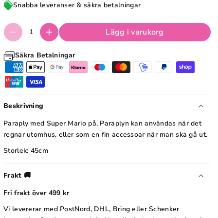
r
Snabba leveranser & säkra betalningar
u
S
p
u
Lägg i varukorg
e
p
r
Säkra Betalningar
e
M
r
a
M
r
a
Beskrivning
i
r
o
Paraply med Super Mario på. Paraplyn kan användas när det
i
P
regnar utomhus, eller som en fin accessoar när man ska gå ut.
o
a
Storlek: 45cm
P
r
a
a
Frakt 🚚
r
p
Fri frakt över 499 kr
a
l
p
Vi levererar med PostNord, DHL, Bring eller Schenker
y