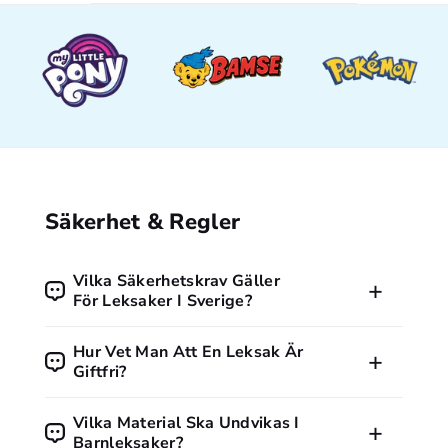
Säkerhet & Regler
Vilka Säkerhetskrav Gäller
För Leksaker I Sverige?
Alla leksaker som säljs i Sverige måste följa EU:s
Hur Vet Man Att En Leksak Är
leksaksdirektiv och vara CE-märkta. Märkningen visar att
Giftfri?
produkten uppfyller grundläggande krav på säkerhet, hälsa
och miljö. Konsumentverket är tillsynsmyndighet i Sverige.
En giftfri leksak är oftast CE-märkt. Många tillverkare anger
Vilka Material Ska Undvikas I
även att produkten är fri från ftalater, BPA och
Barnleksaker?