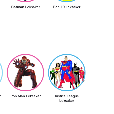
Batman Leksaker
Ben 10 Leksaker
Black Pan
Leksake
r
Iron Man Leksaker
Justice League
L.O.L Surp
Leksaker
Leksake