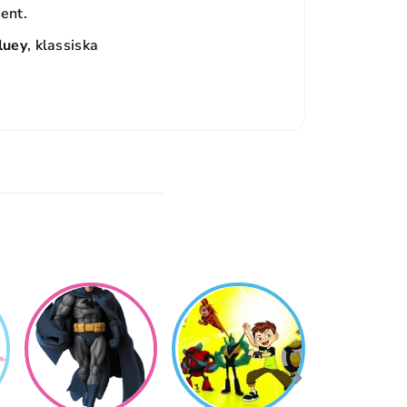
ent.
luey
, klassiska