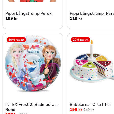
Slutsåld
Slutsåld
Pippi Långstrump Peruk
Pippi Långstrump, Par
199 kr
119 kr
30% rabatt
20% rabatt
Lägg i varukorg
Lägg i varukorg
INTEX Frost 2, Badmadrass
Babblarna Tårta I Trä
Rund
199 kr
249 kr