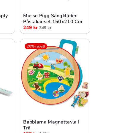
Lägg i varukorg
aply
Musse Pigg Sängkläder
Påslakanset 150x210 Cm
249 kr
349 kr
20% rabatt
Lägg i varukorg
Babblarna Magnettavla I
Trä