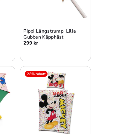
Slutsåld
Pippi Långstrump, Lilla
Gubben Käpphäst
299 kr
28% rabatt