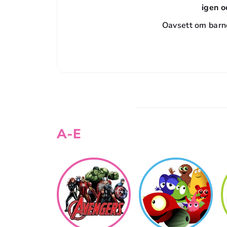
igen o
Oavsett om barne
A-E