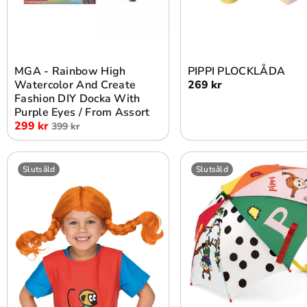
Lägg i varukorg
Lägg i varukorg
MGA - Rainbow High
PIPPI PLOCKLÅDA
Watercolor And Create
269 kr
Fashion DIY Docka With
Purple Eyes / From Assort
299 kr
399 kr
Slutsåld
Slutsåld