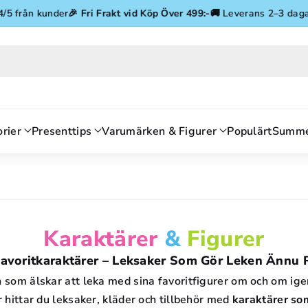
Gå vidare till innehåll
ån kunder
🎉
Fri Frakt vid Köp Över 499:-
🚚 Leverans 2–3 dagar
⭐ 4.
rier
Presenttips
Varumärken & Figurer
Populärt
Summe
P
Karaktärer
&
Figurer
R
avoritkaraktärer – Leksaker Som Gör Leken Ännu 
n som älskar att leka med sina favoritfigurer om och om ig
O
 hittar du leksaker, kläder och tillbehör med
karaktärer so