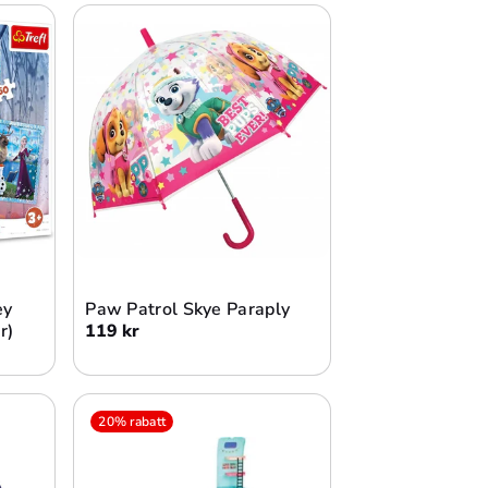
Lägg i varukorg
ey
Paw Patrol Skye Paraply
r)
119 kr
20% rabatt