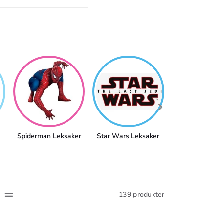
Spiderman Leksaker
Star Wars Leksaker
Super Mario L
139 produkter