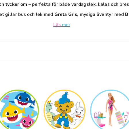
D
ch tycker om
– perfekta för både vardagslek, kalas och pres
t gillar bus och lek med
Greta Gris
, mysiga äventyr med
B
U
Läs
mer
K
T
S
E
R
I
E
: