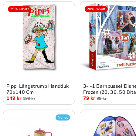
25% rabatt
20% rabatt
Lägg i varukorg
Lägg i varukorg
Pippi Långstrump Handduk
3-I-1 Barnpussel Disn
70x140 Cm
Frozen (20, 36, 50 Bita
149 kr
79 kr
199 kr
99 kr
Nyhet