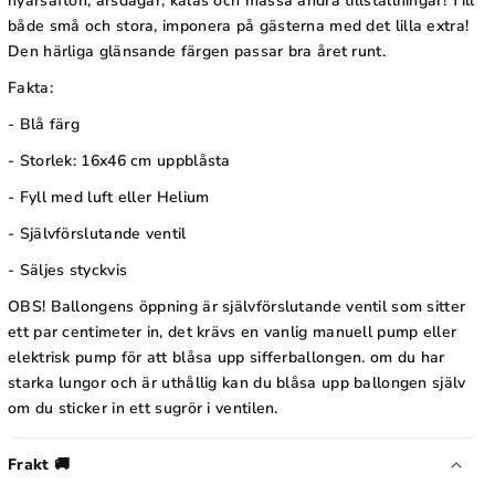
nyårsafton, årsdagar, kalas och massa andra tillställningar! Till
B
,
både små och stora, imponera på gästerna med det lilla extra!
l
Den härliga glänsande färgen passar bra året runt.
B
u
l
Fakta:
e
u
- Blå färg
,
e
- Storlek: 16x46 cm uppblåsta
4
,
6
- Fyll med luft eller Helium
4
c
- Självförslutande ventil
6
m
- Säljes styckvis
c
m
OBS! Ballongens öppning är självförslutande ventil som sitter
ett par centimeter in, det krävs en vanlig manuell pump eller
elektrisk pump för att blåsa upp sifferballongen. om du har
starka lungor och är uthållig kan du blåsa upp ballongen själv
om du sticker in ett sugrör i ventilen.
Frakt 🚚