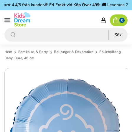
Gå vidare till innehåll
gar
⭐ 4.4/5 från kunder
🎉
Fri Frakt vid Köp Över 499:-
🚚 Leverans 2–3 
0
Sök
Sök
Hem
Barnkalas & Party
Ballonger & Dekoration
Folieballong
Baby, Blue, 46 cm
Gå vidare till produktinformation