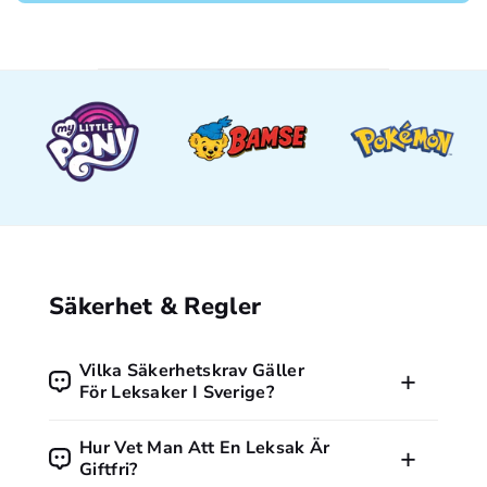
Säkerhet & Regler
Vilka Säkerhetskrav Gäller
För Leksaker I Sverige?
Alla leksaker som säljs i Sverige måste följa EU:s
Hur Vet Man Att En Leksak Är
leksaksdirektiv och vara CE-märkta. Märkningen visar att
Giftfri?
produkten uppfyller grundläggande krav på säkerhet, hälsa