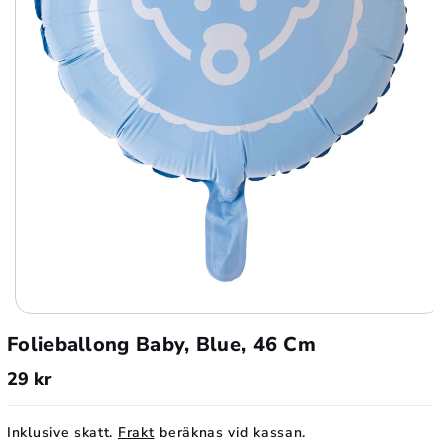
M
i
Ö
n
k
s
a
k
a
a
n
a
t
n
a
t
Folieballong Baby, Blue, 46 Cm
l
a
f
29 kr
l
ö
f
r
Inklusive skatt.
Frakt
beräknas vid kassan.
ö