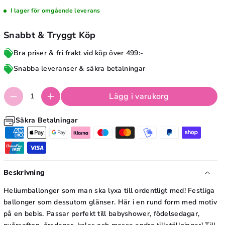
F
r
I lager för omgående leverans
o
F
li
Snabbt & Tryggt Köp
o
e
li
Bra priser & fri frakt vid köp över 499:-
b
e
Snabba leveranser & säkra betalningar
a
b
l
a
Lägg i varukorg
l
l
o
Säkra Betalningar
l
n
o
g
n
B
g
Beskrivning
a
B
b
Heliumballonger som man ska lyxa till ordentligt med! Festliga
a
y
ballonger som dessutom glänser. Här i en rund form med motiv
b
på en bebis. Passar perfekt till babyshower, födelsedagar,
,
y