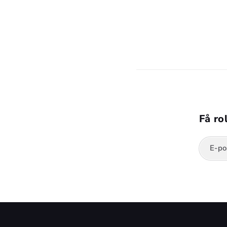
Leksaker med smådelar, magneter eller lå
Få ro
E-po