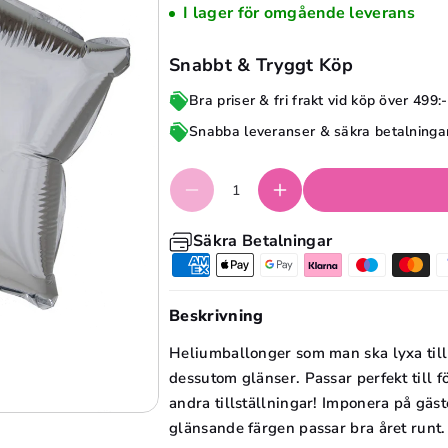
o
I lager för omgående leverans
e
li
b
e
Snabbt & Tryggt Köp
a
b
Bra priser & fri frakt vid köp över 499:-
l
a
Snabba leveranser & säkra betalninga
l
l
o
l
n
o
g
n
Säkra Betalningar
,
g
s
,
t
s
Beskrivning
j
t
Heliumballonger som man ska lyxa till
ä
j
dessutom glänser. Passar perfekt till 
r
ä
andra tillställningar! Imponera på gäst
n
r
glänsande färgen passar bra året runt.
a