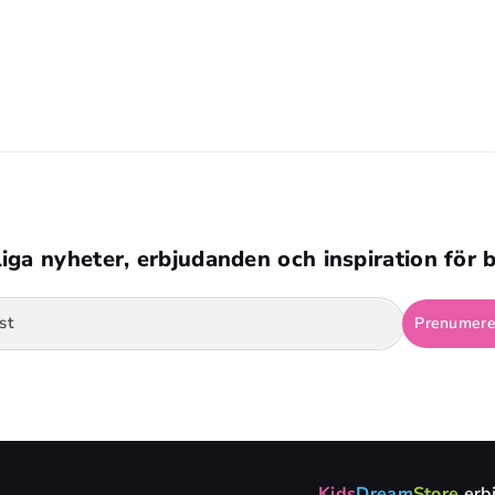
nga snören kan vara farliga för barn under 3 år. Kvävningsrisk
liga nyheter, erbjudanden och inspiration för 
st
Prenumere
Kids
Dream
Store
erbj