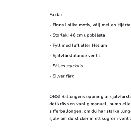
n
,
a
s
Fakta:
,
il
- Finns i olika motiv, välj mellan Hjärta
s
v
il
- Storlek: 46 cm uppblåsta
e
v
- Fyll med luft eller Helium
r
e
,
- Självförslutande ventil
r
4
- Säljes styckvis
,
6
4
- Silver färg
c
6
m
c
OBS! Ballongens öppning är självförslut
m
det krävs en vanlig manuell pump eller
sifferballongen. om du har starka lung
själv om du sticker in ett sugrör i venti