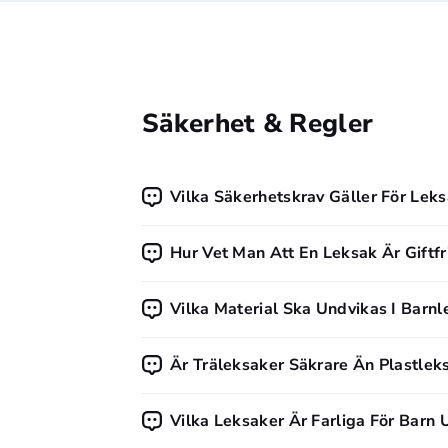
Säkerhet & Regler
Vilka Säkerhetskrav Gäller För Leks
Alla leksaker som säljs i Sverige måste 
Hur Vet Man Att En Leksak Är Giftfr
krav på säkerhet, hälsa och miljö. Konsu
En giftfri leksak är oftast CE-märkt. Mån
Vilka Material Ska Undvikas I Barnl
ytbehandlade med vattenbaserade färger, v
Undvik leksaker med PVC-plast, ftalater, 
Är Träleksaker Säkrare Än Plastlek
Träleksaker är ofta robusta och fria frå
Vilka Leksaker Är Farliga För Barn 
Viktigast är att leksaken är åldersanpass