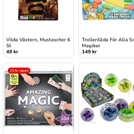
Lägg i varukorg
Lägg i varukorg
Vilda Västern, Mustascher 6
Trollerilåda För Alla 
St
Magiker
49 kr
149 kr
25% rabatt
Lägg i varukorg
Lägg i varukorg