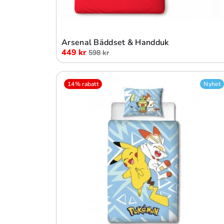
Lägg i varukorg
Arsenal Bäddset & Handduk
449 kr
598 kr
14% rabatt
Nyhet