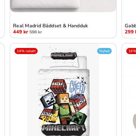
Lägg i varukorg
Real Madrid Bäddset & Handduk
Gabb
449 kr
299 
598 kr
14% rabatt
Nyhet
16% 