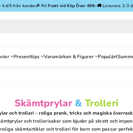
Gå vidare till innehåll
5 från kunder
🎉
Fri Frakt vid Köp Över 499:-
🚚 Leverans 2–3 dagar
⭐
rier
Presenttips
Varumärken & Figurer
Populärt
Summe
P
Skämtprylar
&
Trolleri
R
lar och trolleri – roliga prank, tricks och magiska överras
kämtprylar och trollerisaker som bjuder på skratt och impon
O
 roliga skämtartiklar och trolleri för barn som passar perfekt