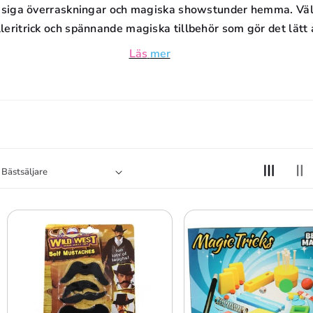
D
usiga överraskningar och magiska showstunder hemma. Väl
olleritrick och spännande magiska tillbehör som gör det lätt 
U
Läs
mer
K
T
S
E
R
I
E
: