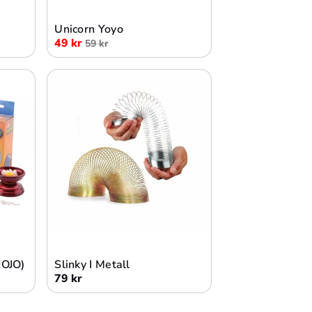
Unicorn Yoyo
49 kr
59 kr
Lägg i varukorg
JOJO)
Slinky I Metall
79 kr