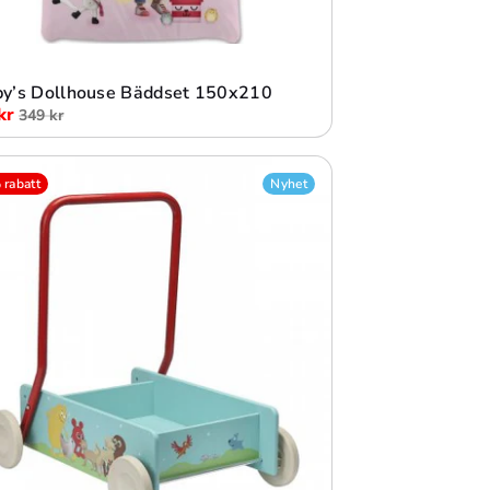
Lägg i varukorg
y’s Dollhouse Bäddset 150x210
kr
349 kr
rabatt
Nyhet