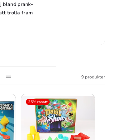
j bland prank-
att trolla fram
9 produkter
25% rabatt