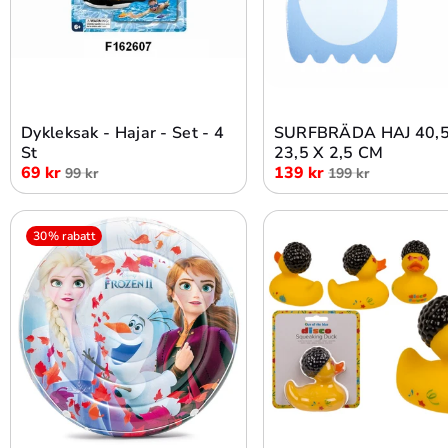
Lägg i varukorg
Lägg i varukorg
Dykleksak - Hajar - Set - 4
SURFBRÄDA HAJ 40,5
St
23,5 X 2,5 CM
69 kr
139 kr
99 kr
199 kr
30% rabatt
Lägg i varukorg
Lägg i varukorg