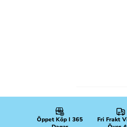
Öppet Köp I 365
Fri Frakt 
Dagar
Över 