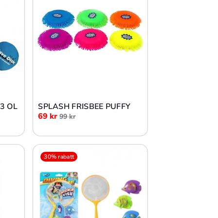
Lägg i varukorg
 3 OL
SPLASH FRISBEE PUFFY
69 kr
99 kr
30% rabatt