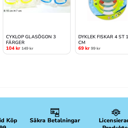
Lägg i varukorg
Lägg i varukorg
CYKLOP GLASÖGON 3
DYKLEK FISKAR 4 ST 
FÄRGER
CM
104 kr
69 kr
149 kr
99 kr
Vid Köp
Säkra Betalningar
Licensiera
499
Produkte