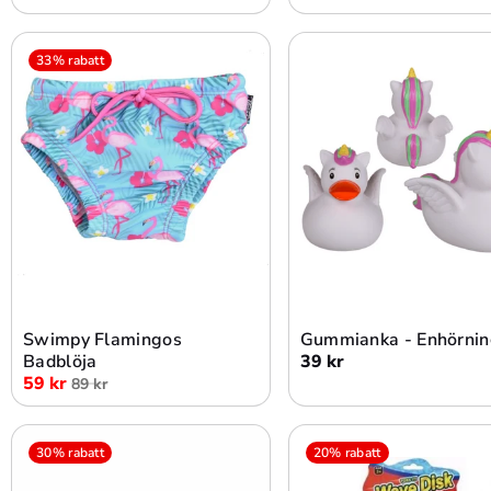
33% rabatt
Lägg i varukorg
Lägg i varukorg
Swimpy Flamingos
Gummianka - Enhörni
Badblöja
39 kr
59 kr
89 kr
30% rabatt
20% rabatt