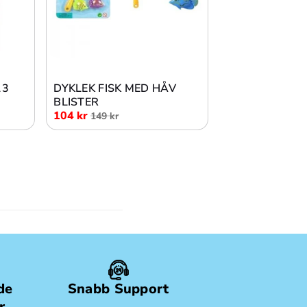
Lägg i varukorg
13
DYKLEK FISK MED HÅV
BLISTER
104 kr
149 kr
de
Snabb Support
r