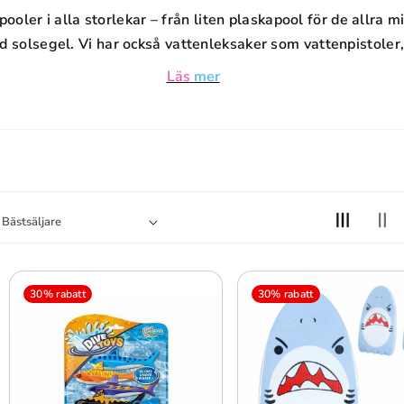
D
ooler i alla storlekar – från liten plaskapool för de allra mi
d solsegel. Vi har också vattenleksaker som vattenpistoler
U
Läs
mer
K
T
S
E
R
I
30% rabatt
30% rabatt
E
: