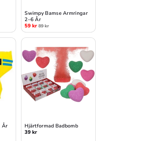
Swimpy Bamse Armringar
2–6 År
59 kr
89 kr
Lägg i varukorg
 År
Hjärtformad Badbomb
39 kr