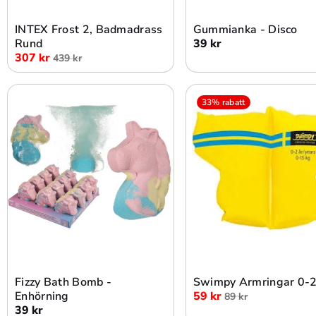
INTEX Frost 2, Badmadrass
Gummianka - Disco
Rund
39 kr
307 kr
439 kr
33% rabatt
Lägg i varukorg
Lägg i varukorg
Fizzy Bath Bomb -
Swimpy Armringar 0-2
Enhörning
59 kr
89 kr
39 kr