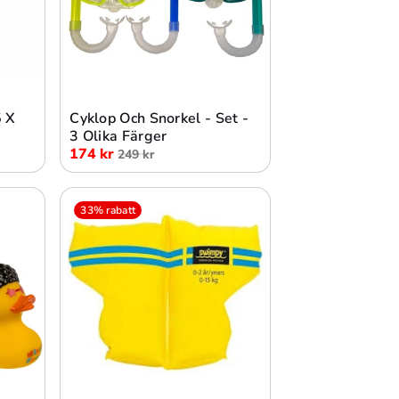
Lägg i varukorg
 X
Cyklop Och Snorkel - Set -
3 Olika Färger
174 kr
249 kr
33% rabatt
Lägg i varukorg