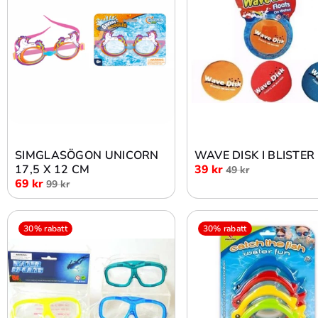
Lägg i varukorg
Lägg i varukorg
SIMGLASÖGON UNICORN
WAVE DISK I BLISTER
17,5 X 12 CM
39 kr
49 kr
69 kr
99 kr
30% rabatt
30% rabatt