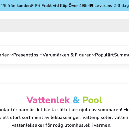
Gå vidare till innehåll
rån kunder
🎉
Fri Frakt vid Köp Över 499:-
🚚 Leverans 2–3 dagar
⭐ 4.
rier
Presenttips
Varumärken & Figurer
Populärt
Summe
P
Vattenlek
&
Pool
R
oolar för barn är det bästa sättet att njuta av sommaren! 
du ett stort sortiment av lekbassänger, vattenpisoler, vatt
O
vattenleksaker för rolig utomhuslek i värmen.